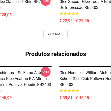
-20%
lee Clássico T-Shirt RB2403
Glee Sacos - Glee Toda A E
De Impressão RB2403
€ 28,06
€ 22,95 - € 27,55
VER MAIS
Produtos relacionados
-20%
chinhos... Se Estou A Usar
Glee Hoodies - William McKin
ifica Glee Acabou E A Minha
School Glee Club Pullover Ho
ém. Pullover Hoodie RB2403
RB2403
€ 45,95
€ 39,51 - € 45,95