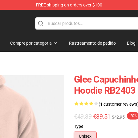
FREE
shipping on orders over $100
Compre por categoria
Rastreamento de pedido
Blog
Glee Capuchinhos
Hoodie RB2403
(1 customer reviews
€49.39
€39.51
-20%
$42.95
Type
Unisex