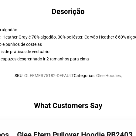
Descrição
m algodão
r. Heather Gray é 70% algodão, 30% poliéster. Carvão Heather é 60% algo
o e punhos de costelas
is de práticas de vestuário
s capuzes desgrenhado ir 2 tamanhos para cima
SKU
:
GLEEMER75182-DEFAULT
Categorias
:
Glee Hoodies
,
What Customers Say
hos... Glee Etern Pullover Hoodie RB2403