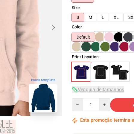
Size
S
M
L
XL
2X
Color
Default
Print Location
blank template
Ver guia de tamanhos
Quantity
Esta promoção termina