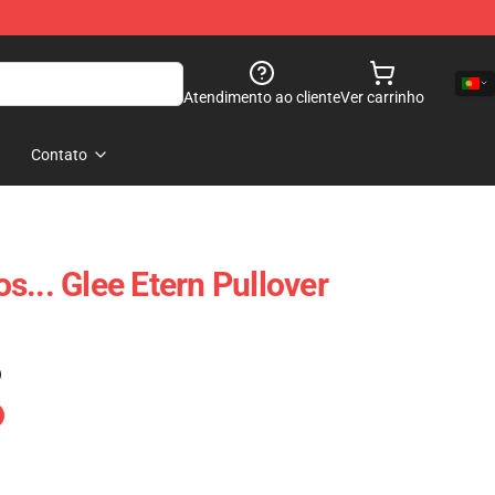
Atendimento ao cliente
Ver carrinho
Contato
... Glee Etern Pullover
)