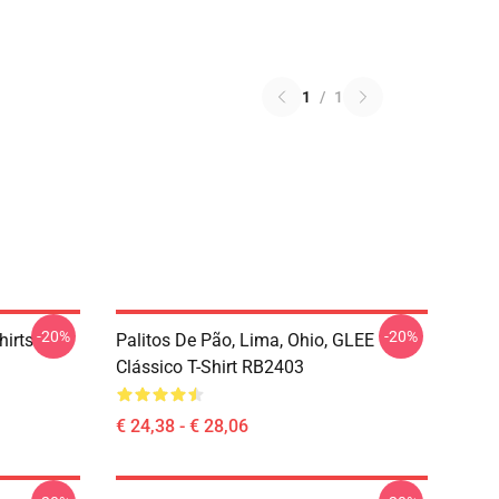
1
/
1
-20%
-20%
hirts
Palitos De Pão, Lima, Ohio, GLEE
Clássico T-Shirt RB2403
€ 24,38 - € 28,06