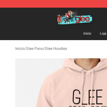
Glee Store - Official Glee Merchandise Shop
Início
Loja
Início
/
Glee Pano
/
Glee Hoodies