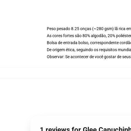
Peso pesado 8.25 onças (~280 gsm) lã rica e
As cores fortes são 80% algodão, 20% poliéste
Bolsa de entrada bolso, correspondente cordã
De origem ética, seguindo os requisitos mundia
Observar: Se acontecer de você gostar de seu
1 reviews for Glee Capuchin