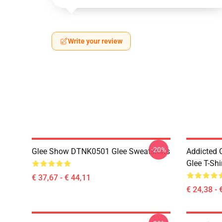
Write your review
-20%
Glee Show DTNK0501 Glee Sweatshirts
Addicted
Glee T-Shi
€ 37,67 - € 44,11
€ 24,38 - 