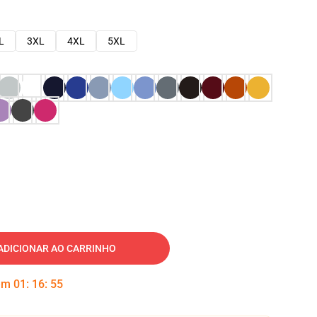
L
3XL
4XL
5XL
ADICIONAR AO CARRINHO
 em
01
:
16
:
54