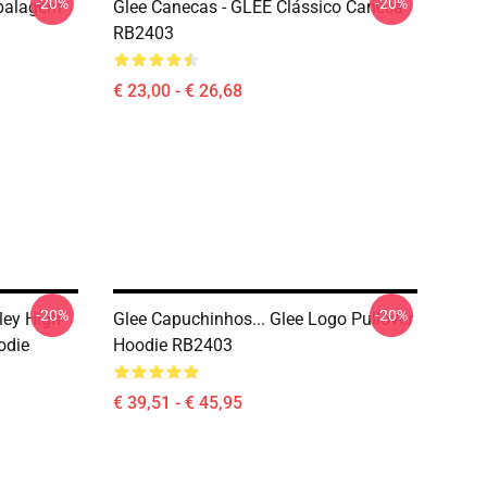
-20%
-20%
mbalagem
Glee Canecas - GLEE Clássico Caneca
RB2403
€ 23,00 - € 26,68
-20%
-20%
ley High
Glee Capuchinhos... Glee Logo Pullover
odie
Hoodie RB2403
€ 39,51 - € 45,95