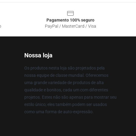
Pagamento 100% seguro
o
PayPal / MasterCard / Visa
Nossa loja
Os produtos nesta loja são projetados pela
nossa equipe de classe mundial. Oferecemos
uma grande variedade de produtos de alta
qualidade e bonitos, cada um com diferentes
projetos. Estes não são apenas para mostrar seu
estilo único; eles também podem ser usados
como uma forma de auto-expressão.