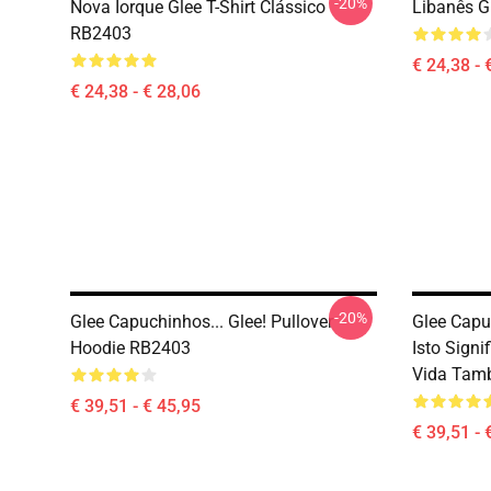
-20%
Nova Iorque Glee T-Shirt Clássico
Libanês G
RB2403
€ 24,38 - 
€ 24,38 - € 28,06
-20%
Glee Capuchinhos... Glee! Pullover
Glee Capu
Hoodie RB2403
Isto Sign
Vida Tamb
€ 39,51 - € 45,95
€ 39,51 - 