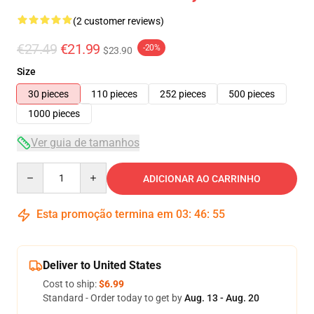
(2 customer reviews)
€27.49
€21.99
-20%
$23.90
Size
30 pieces
110 pieces
252 pieces
500 pieces
1000 pieces
Ver guia de tamanhos
Quantity
ADICIONAR AO CARRINHO
Esta promoção termina em
03
:
46
:
54
Deliver to United States
Cost to ship:
$6.99
Standard - Order today to get by
Aug. 13 - Aug. 20