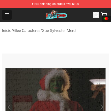
FREE
shipping on orders over $100
Glee Store - Official Glee Merchandise Shop
Open menu
Início
/
Glee Caracteres
/
Sue Sylvester Merch