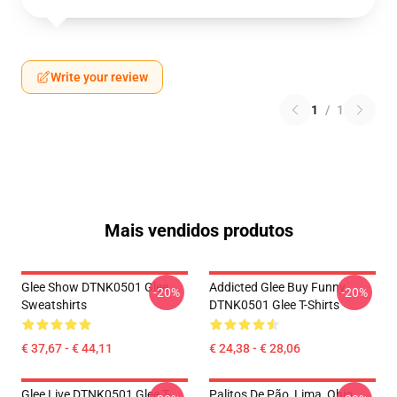
Write your review
1
/
1
Mais vendidos produtos
Glee Show DTNK0501 Glee
Addicted Glee Buy Funny
-20%
-20%
Sweatshirts
DTNK0501 Glee T-Shirts
€ 37,67 - € 44,11
€ 24,38 - € 28,06
Glee Live DTNK0501 Glee T-
Palitos De Pão, Lima, Ohio,