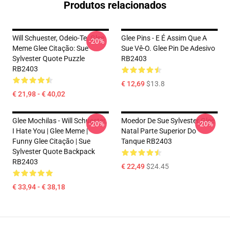
Produtos relacionados
Will Schuester, Odeio-Te. Glee
Glee Pins - E É Assim Que A
-20%
Meme Glee Citação: Sue
Sue Vê-O. Glee Pin De Adesivo
Sylvester Quote Puzzle
RB2403
RB2403
€ 12,69
$13.8
€ 21,98 - € 40,02
Glee Mochilas - Will Schuester,
Moedor De Sue Sylvester Glee
-20%
-20%
I Hate You | Glee Meme |
Natal Parte Superior Do
Funny Glee Citação | Sue
Tanque RB2403
Sylvester Quote Backpack
RB2403
€ 22,49
$24.45
€ 33,94 - € 38,18
Footer