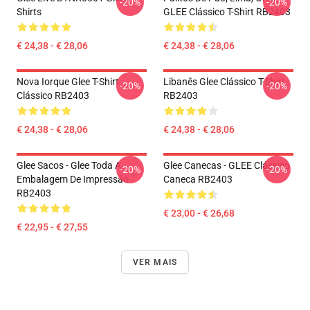
-20%
-20%
Shirts
GLEE Clássico T-Shirt RB2403
€ 24,38 - € 28,06
€ 24,38 - € 28,06
Nova Iorque Glee T-Shirt
Libanês Glee Clássico T-Shirt
-20%
-20%
Clássico RB2403
RB2403
€ 24,38 - € 28,06
€ 24,38 - € 28,06
Glee Sacos - Glee Toda A
Glee Canecas - GLEE Clássico
-20%
-20%
Embalagem De Impressão
Caneca RB2403
RB2403
€ 23,00 - € 26,68
€ 22,95 - € 27,55
VER MAIS