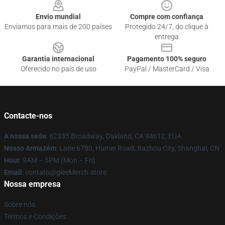
Envio mundial
Compre com confiança
Enviamos para mais de 200 países
Protegido 24/7, do clique à
entrega
Garantia internacional
Pagamento 100% seguro
Oferecido no país de uso
PayPal / MasterCard / Visa
Contacte-nos
A nossa sede
: 62335 Broadway, Oakland, CA 94612, EUA
Nosso Armazém
: Lane 6780, Humin Road, Bazhou City, Shanghai, CN
Hour
: 9AM – 5PM (Mon – Fri)
Email
: contato@gleeMerch.store
Nossa empresa
Sobre nós
Termos e Condições